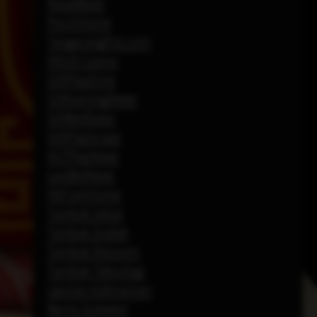
RaspMeals
PerchHome
TangerangPos.com
XX520 Casino
520PlayZone
520GamingNews
520BetRadar
520PlayScope
AV7PlayNews
LasiBetNews
FitFromHome
Tambak Sehat
Tambak Zodiak
Tambak Ekonomi
Tambak Teknologi
Liputan Kalimantan
Berita Sulawesi