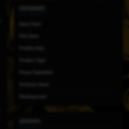
CATEGORIES
e
Game Gacor
Pola Gacor
Prediksi Bola
Prediksi Togel
Promo Tambakbet
Testimoni Gacor
Uncategorized
ARCHIVES