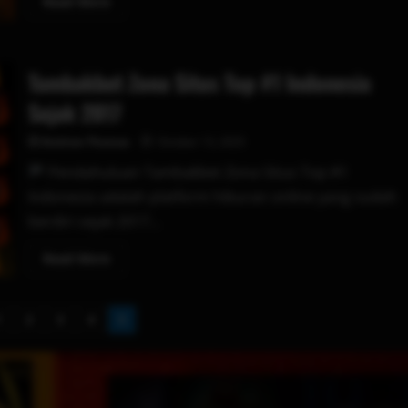
Read
Read More
more
about
SPESIAL
BONUS
GRATIS
Tambakbet Zona Situs Top #1 Indonesia
DEPOSIT
1X
DARI
Sejak 2017
TAMBAKBET
Andrew Thomas
October 13, 2025
Pendahuluan Tambakbet Zona Situs Top #1
Indonesia adalah platform hiburan online yang sudah
berdiri sejak 2017...
Read
Read More
more
about
Tambakbet
Zona
1
2
3
4
5
Situs
Top
#1
on
Indonesia
Sejak
2017