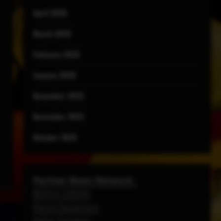
April 2026
March 2026
February 2026
January 2026
December 2025
November 2025
October 2025
𝗣𝗮𝗿𝘁𝗻𝗲𝗿 𝗡𝗲𝘄𝘀 𝗡𝗲𝘁𝘄𝗼𝗿𝗸 :
BERITA CERDAS
Narasi Nusantara
Kabar Harapan