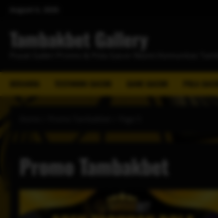
Skip
August 6, 2026
to
Tambakbet Gallery
content
Pusat Galeri Promo & Pola Gacor Resmi Komunitas Tam
BERANDA
TESTIMONI GACOR
GAME GACOR
POLA GAC
Home
Promo Tambakbet
Page 5
Promo Tambakbet