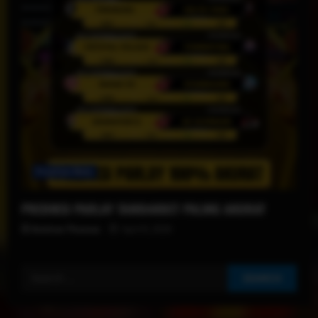
Prediksi Bola
PREDIKSI PARLAY TAMBAKBET PALING AKURAT
Andrew Thomas
April 8, 2026
Search
for: