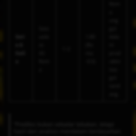
Rom
a
ung
Sass
gul
Seri
uolo
1.89
dala
e A
vs
(Ro
m
1–2
Itali
AS
ma
prod
a
Rom
-0.5)
uktiv
a
itas
gol
tand
ang.
“Prediksi bukan sekadar tebakan, tetapi
hasil dari analisis mendalam berdasarkan