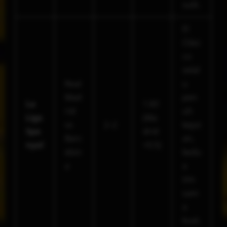
sulit.
El
Clási
co
selal
Real
u
Mad
pen
La
1.83
rid
uh
Liga
(Ma
vs
2–2
kejut
Spa
drid
Barc
an,
nyol
+0.5)
elon
kedu
a
a
tim
sam
a
kuat.