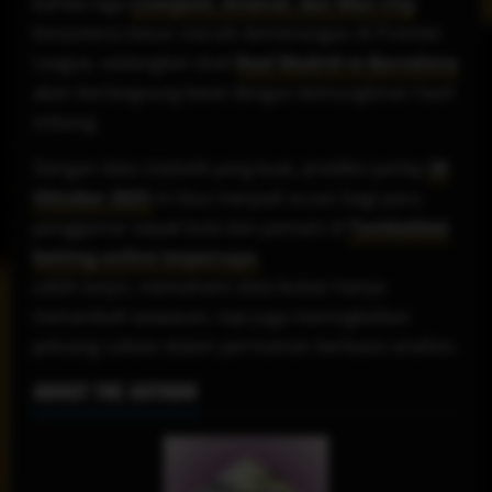
bahwa laga
Liverpool, Arsenal, dan Man City
berpotensi besar meraih kemenangan di Premier
League, sedangkan duel
Real Madrid vs Barcelona
akan berlangsung ketat dengan kemungkinan hasil
imbang.
Dengan data statistik yang kuat, prediksi parlay
26
Oktober 2025
ini bisa menjadi acuan bagi para
penggemar sepak bola dan pemain di
Tambakbet
betting online terpercaya
.
Lebih lanjut, memahami data bukan hanya
menambah wawasan, tapi juga meningkatkan
peluang sukses dalam permainan berbasis analisis.
ABOUT THE AUTHOR