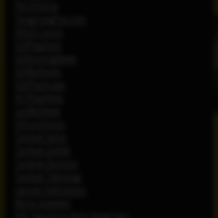
PerchHome
TangerangPos.com
XX520 Casino
520PlayZone
520GamingNews
520BetRadar
520PlayScope
AV7PlayNews
LasiBetNews
FitFromHome
Tambak Sehat
Tambak Zodiak
Tambak Ekonomi
Tambak Teknologi
Liputan Kalimantan
Berita Sulawesi
Info Seputaran Bola Setiap hari