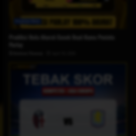
Prediksi Bola
Prediksi Bola Akurat Cocok Buat Kamu Pecinta
Parlay
Andrew Thomas
April 18, 2026