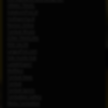
ORMAS TRAVEL
SukabumiPost.id
multisportsy.id
Nonton Online
Tambak Wisata
ZONA TRAVELING
RISK SALON
LangsaPost.com
Side Hustle Hub
LadakhExpert
WellNest
Tambak News
Tambak
Tambak Sports
Tambakbet Gallery
Media Tambakbet