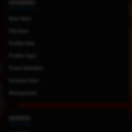
CATEGORIES
Game Gacor
Pola Gacor
Prediksi Bola
Prediksi Togel
Promo Tambakbet
Testimoni Gacor
Uncategorized
ARCHIVES