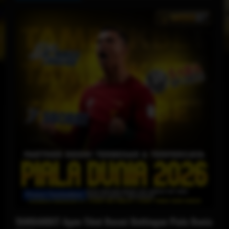
v
i
g
a
t
i
o
n
Promo Tambakbet
TAMBAKBET Agen Tiket Resmi Bettingan Piala Dunia