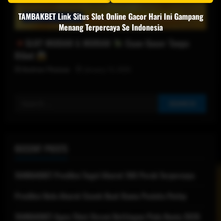
TAMBAKBET Link Situs Slot Online Gacor Hari Ini Gampang
Promo Tambakbet
Menang Terpercaya Se Indonesia
SLOT MUDAH & MURAH
Cuan Gacor Tanpa
Ribet
Andrew Thomas
January 10, 2026
Search
for:
RECENT POSTS
TAMBAKBET Prediksi Togel Akurat 100 Perak Terpercaya
Prediksi Bola Akurat Cocok Buat Kamu Pecinta Parlay
TAMBAKBET Agen Tiket Resmi Bettingan Piala Dunia 2026