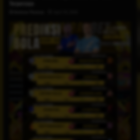
Terpercaya
Andrew Thomas
April 18, 2026