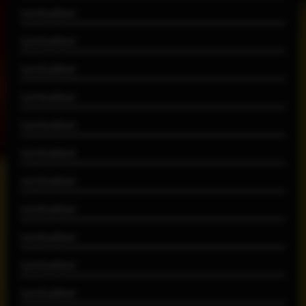
tambakbet
tambakbet
tambakbet
tambakbet
tambakbet
tambakbet
tambakbet
tambakbet
tambakbet
tambakbet
tambakbet