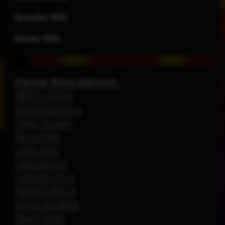
November 2025
October 2025
𝗣𝗮𝗿𝘁𝗻𝗲𝗿 𝗡𝗲𝘄𝘀 𝗡𝗲𝘁𝘄𝗼𝗿𝗸 :
BERITA CERDAS
Narasi Nusantara
Kabar Harapan
Warta Pedia
Lintas Fakta
Canlicasino.id
CasinoForms.id
MyCasinoBon.id
Forum Gambling
Master Poker