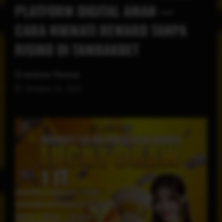
PLATFORM DIGITAL AMAN —
CARA NIKMATI REWARD TANPA
RISIKO DI TAMBAKBET
Andrew Thomas
October 25, 2025