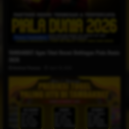
Promo Tambakbet
TAMBAKBET Agen Tiket Resmi Bettingan Piala Dunia
2026
Andrew Thomas
April 18, 2026