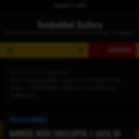
Skip
August 9, 2026
to
content
Tambakbet Gallery
Pusat Galeri Promo & Pola Gacor Resmi Komunitas Tambakbet
SUBSCRIBE
Primary
Menu
Home
Promo Tambakbet
BONUS MISI FREESPIN 1 JUTA DI PLATFORM DIGITAL
AMAN — CARA NIKMATI REWARD TANPA RISIKO DI
TAMBAKBET
Promo Tambakbet
BONUS MISI FREESPIN 1 JUTA DI