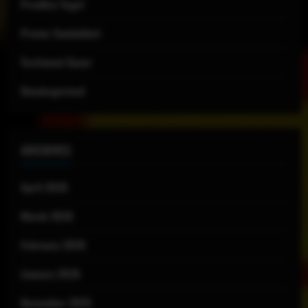
Prediksi Togel
Promo Tambakbet
Testimoni Gacor
Uncategorized
ARCHIVES
April 2026
March 2026
February 2026
January 2026
December 2025