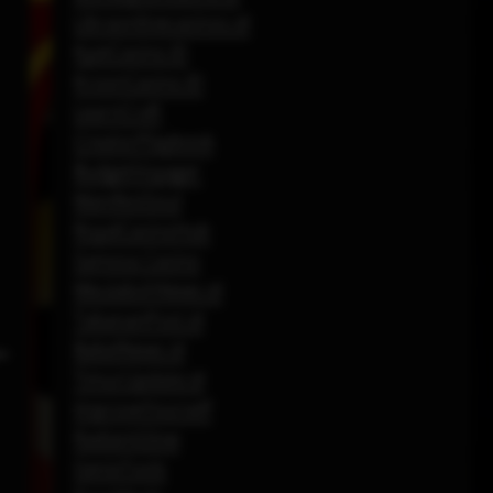
Libraonlinecasinos.id
KyatCasino.ID
KroonCasino.ID
LearnCraft
CreatorPlaybook
BudgetVoyager
ManifestSoul
RoyalCasinoHub
Samosa Casino
MeulabohNews.id
TabananPost.id
BabelNews.id
TimurUpdate.id
ImproveYourself
RadiantGlow
GenixTools