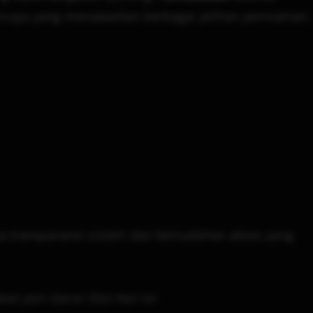
percaya yang menawarkan berbagai pilihan permainan.
a transparansi sistem dan kemudahan akses yang
an Jam Gacor Slot Hari Ini