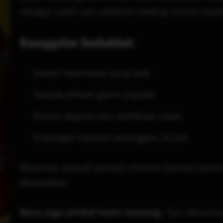
sebagai salah satu platform betting online ter
Keunggulan Tambakbet:
Sistem keamanan yang baik
Banyak pilihan game populer
Proses deposit dan withdraw cepat
Dukungan layanan pelanggan 24 jam
Misalnya, banyak pemain merasa nyaman karen
ditawarkan.
Baca juga artikel kami tentang:
Tips Menentuk