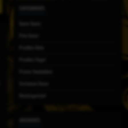
CATEGORIES
Game Gacor
Pola Gacor
Prediksi Bola
Prediksi Togel
Promo Tambakbet
Testimoni Gacor
k
Uncategorized
ARCHIVES