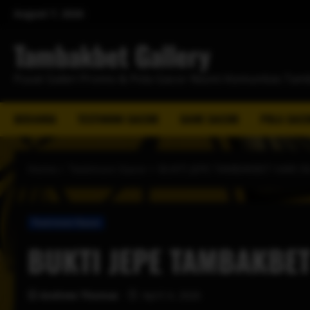
Skip
August 7, 2026
to
Tambakbet Gallery
content
Pusat Galeri Promo & Pola Gacor Resmi Komunitas Tam
BERANDA
TESTIMONI GACOR
GAME GACOR
POLA GAC
Home
Testimoni Gacor
BUKTI JEPE TAMBAKBET HARI IN
Testimoni Gacor
BUKTI JEPE TAMBAKBET
Andrew Thomas
April 4, 2026