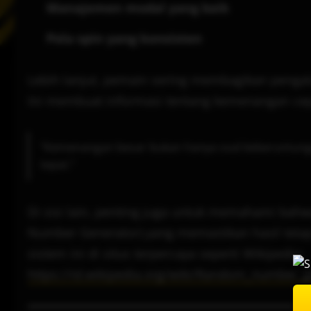
Manajemen modal yang baik
Pola spin yang konsisten
Lebih lanjut, pemain sering membagikan penga
Ini membuat informasi tentang kemenangan cep
“Kemenangan besar bukan hanya soal keberuntung
tepat.”
Di sisi lain, penting juga untuk memahami bah
Number Generator) yang memastikan hasil tetap
sistem ini di situs terpercaya seperti Wikipedia:
https://id.wikipedia.org/wiki/Random_number_g