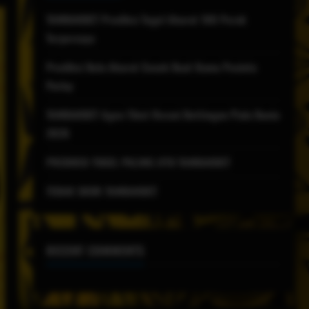
TAMBAKBET Prediksi Togel Akurat 100 Perak
Terpercaya
Prediksi Bola Akurat Cocok Buat Kamu Pecinta
Parlay
TAMBAKBET Agen Tiket Resmi Bettingan Piala Dunia
2026
PREDIKSI TOGEL PALING JITU TAMBAKBET
TEBAK SKOR TAMBAKBET
RECENT COMMENTS