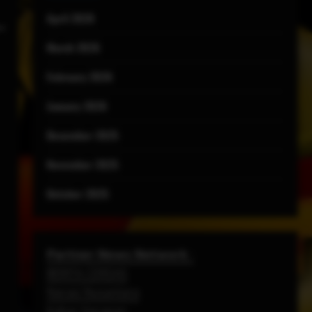
April 2026
March 2026
February 2026
January 2026
December 2025
November 2025
October 2025
𝗣𝗮𝗿𝘁𝗻𝗲𝗿 𝗡𝗲𝘄𝘀 𝗡𝗲𝘁𝘄𝗼𝗿𝗸 :
BERITA CERDAS
Narasi Nusantara
Kabar Harapan