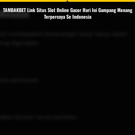
TAMBAKBET Link Situs Slot Online Gacor Hari Ini Gampang Menang
 Meledak
Terpercaya Se Indonesia
sil mendapatkan kemenangan besar hanya dalam
ering digunakan:
pola permainan.
atkan taruhan secara perlahan.