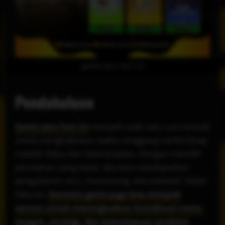
game seru hari ini
Pendahuluan
Game seru hari ini
menjadi salah satu cara terbaik
untuk menghabiskan waktu senggang sambil tetap
melatih fokus dan keterampilan. Dengan memilih
permainan yang tepat, kita bisa mendapatkan
pengalaman seru, menantang, dan edukatif. Selain
hiburan,
bermain game juga bisa menjadi
sarana untuk meningkatkan koordinasi mata-
tangan, strategi, dan kemampuan problem