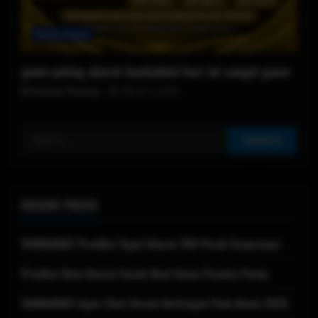
Game Gacor
game paling akurat tambakbet hari ini sangat gacor
Andrew Thomas
March 3, 2026
Search
for:
RECENT POSTS
TAMBAKBET Prediksi Togel Akurat 100 Perak Terpercaya
Prediksi Bola Akurat Cocok Buat Kamu Pecinta Parlay
TAMBAKBET Agen Tiket Resmi Bettingan Piala Dunia 2026