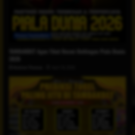
Promo Tambakbet
TAMBAKBET Agen Tiket Resmi Bettingan Piala Dunia
2026
Andrew Thomas
April 18, 2026