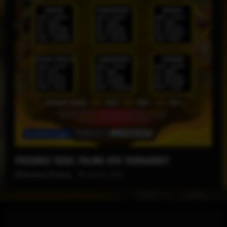
Prediksi Togel
PREDIKSI TOGEL PALING JITU TAMBAKBET
Andrew Thomas
April 8, 2026