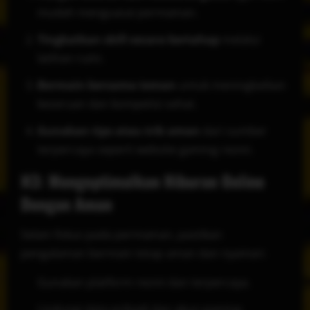
mudah menguasai permainan.
Tingkatkan skill secara bertahap
melalui
latihan rutin.
Bermain bersama teman
untuk meningkatkan
keseruan dan kompetisi sehat.
Gunakan tips atau trik aman
dari sumber
terpercaya seperti website gaming resmi.
H3: Mengoptimalkan Hiburan Online
Dengan Aman
Selain fokus pada permainan, pastikan
pengalaman bermain tetap aman dan nyaman:
Gunakan platform resmi dan terpercaya.
Lindungi data pribadi dan akun gaming.