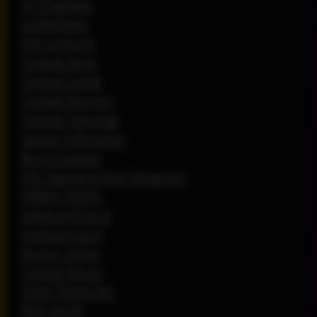
AV7PlayNews
LasiBetNews
FitFromHome
Tambak Sehat
Tambak Zodiak
Tambak Ekonomi
Tambak Teknologi
Liputan Kalimantan
Berita Sulawesi
Info Seputaran Bola Setiap hari
ORMAS TRAVEL
SukabumiPost.id
multisportsy.id
Nonton Online
Tambak Wisata
ZONA TRAVELING
RISK SALON