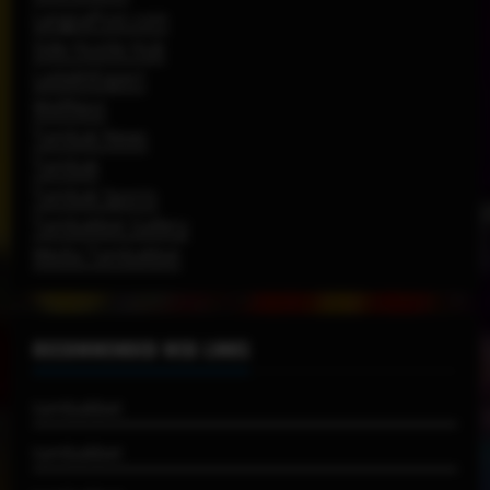
LangsaPost.com
Side Hustle Hub
LadakhExpert
WellNest
Tambak News
Tambak
Tambak Sports
Tambakbet Gallery
Media Tambakbet
RECOMMENDED WEB LINKS
tambakbet
tambakbet