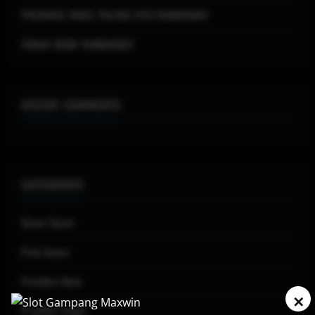
PREDIKSI TOGEL PALING JITU TAMBAKBET
TEBAK SKOR TAMBAKBET
RECENT COMMENTS
CATEGORIES
Game Gacor
Pola Gacor
Prediksi Bola
✕
Prediksi Togel