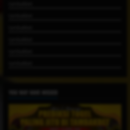
tambakbet
tambakbet
tambakbet
tambakbet
tambakbet
tambakbet
YOU MAY HAVE MISSED