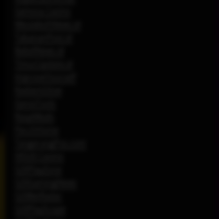
Samosa Casino
MeulabohNews.id
TabananPost.id
BabelNews.id
TimurUpdate.id
ImproveYourself
RadiantGlow
GenixTools
RaspMeals
PerchHome
TangerangPos.com
XX520 Casino
520PlayZone
520GamingNews
520BetRadar
520PlayScope