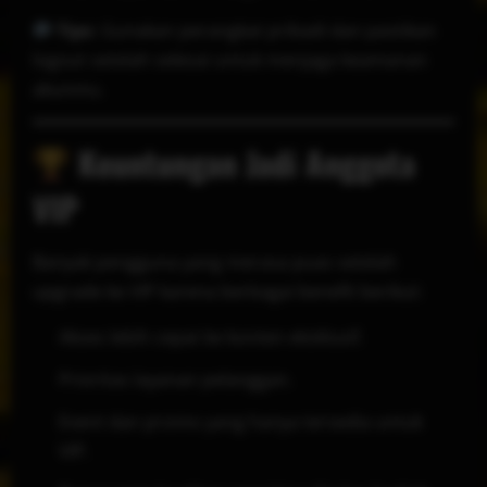
Tips:
Gunakan perangkat pribadi dan pastikan
logout setelah selesai untuk menjaga keamanan
akunmu.
Keuntungan Jadi Anggota
VIP
Banyak pengguna yang merasa puas setelah
upgrade ke VIP karena berbagai benefit berikut:
Akses lebih cepat ke konten eksklusif.
Prioritas layanan pelanggan.
Event dan promo yang hanya tersedia untuk
VIP.