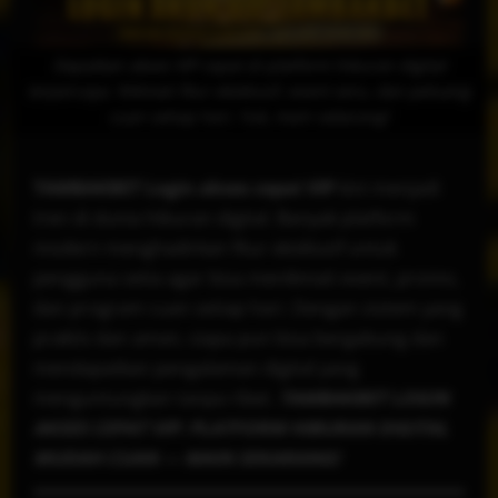
Dapatkan akses VIP cepat di platform hiburan digital
terpercaya. Nikmati fitur eksklusif, event seru, dan peluang
cuan setiap hari. Yuk, main sekarang!
TAMBAKBET Login akses cepat VIP
kini menjadi
tren di dunia hiburan digital. Banyak platform
modern menghadirkan fitur eksklusif untuk
pengguna setia agar bisa menikmati event, promo,
dan program cuan setiap hari. Dengan sistem yang
praktis dan aman, siapa pun bisa bergabung dan
mendapatkan pengalaman digital yang
menguntungkan tanpa ribet.
TAMBAKBET LOGIN
AKSES CEPAT VIP: PLATFORM HIBURAN DIGITAL
MUDAH CUAN — MAIN SEKARANG!