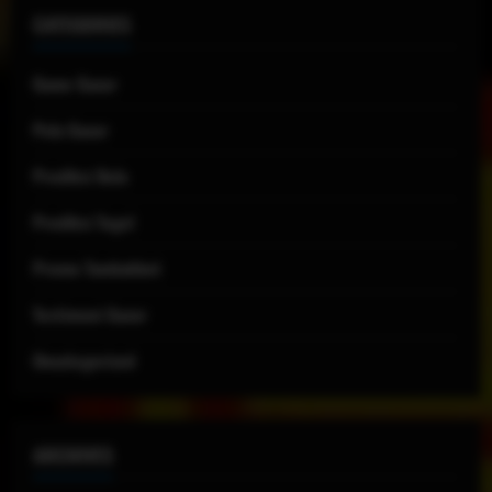
CATEGORIES
Game Gacor
Pola Gacor
Prediksi Bola
Prediksi Togel
Promo Tambakbet
Testimoni Gacor
Uncategorized
ARCHIVES