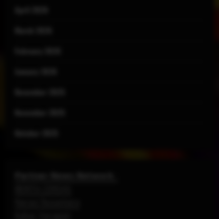
April 2026
March 2026
February 2026
January 2026
December 2025
November 2025
October 2025
𝗣𝗮𝗿𝘁𝗻𝗲𝗿 𝗡𝗲𝘄𝘀 𝗡𝗲𝘁𝘄𝗼𝗿𝗸 :
BERITA CERDAS
Narasi Nusantara
Kabar Harapan