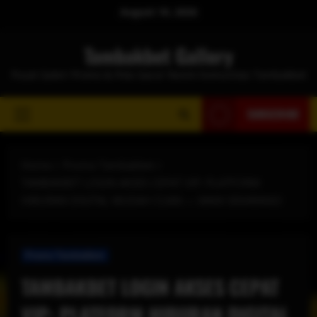
Skip
August 10, 2026
to
content
Tambakbet Gallery
Pusat Galeri Promo & Pola Gacor Resmi Komunitas Tambakbet
SUBSCRIBE
Primary
Menu
Home
Promo Tambakbet
TAMBAKBET LOGIN AKSES CEPAT VIP: PLATFORM
HIBURAN DIGITAL MUDAH CUAN — MAIN SEKARANG!
Promo Tambakbet
TAMBAKBET LOGIN AKSES CEPAT
VIP: PLATFORM HIBURAN DIGITAL