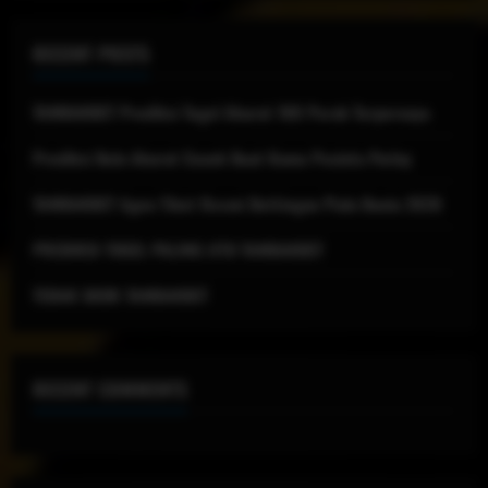
RECENT POSTS
TAMBAKBET Prediksi Togel Akurat 100 Perak Terpercaya
Prediksi Bola Akurat Cocok Buat Kamu Pecinta Parlay
TAMBAKBET Agen Tiket Resmi Bettingan Piala Dunia 2026
PREDIKSI TOGEL PALING JITU TAMBAKBET
TEBAK SKOR TAMBAKBET
RECENT COMMENTS