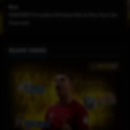
t
Next:
n
TAMBAKBET Percayakan Bettingan Bola di Situs Aman dan
Terpercaya
a
v
RELATED STORIES
i
g
a
t
i
o
n