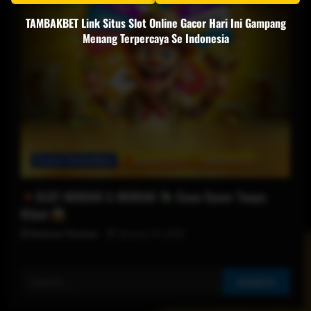
TAMBAKBET Link Situs Slot Online Gacor Hari Ini Gampang
Menang Terpercaya Se Indonesia
Promo Tambakbet
SLOT MUDAH & MURAH
Cuan Gacor Tanpa
Ribet
Andrew Thomas
January 10, 2026
Search
for: