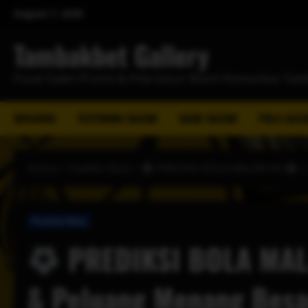
Skip
August 7, 2026
to
Tambakbet Gallery
content
Pusat Galeri Promo & Pola Gacor Resmi Komunitas Tam
BERANDA
TESTIMONI GACOR
GAME GACOR
POLA GAC
Home
Prediksi Bola
PREDIKSI BOLA MALAM INI
| 
Prediksi Bola
PREDIKSI BOLA MAL
& Peluang Menang Bes