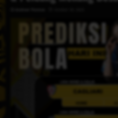
Andrew Thomas
October 30, 2025