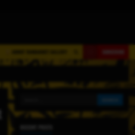
ABOUT TAMBAKBET GALLERY
SUBSCRIBE
Search
for:
t
RECENT POSTS