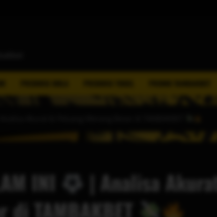
bakbet
OR
PREDIKSI BOLA
PREDIKSI TOGEL
PROMO TAMBAKBET
Analisa Akurat & Peluang Menang Besar di TAMBAKBET
AM INI
| Analisa Akura
ar di TAMBAKBET