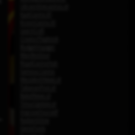
g
Libraonlinecasinos.id
KyatCasino.ID
KroonCasino.ID
LearnCraft
CreatorPlaybook
BudgetVoyager
ManifestSoul
RoyalCasinoHub
Samosa Casino
MeulabohNews.id
TabananPost.id
BabelNews.id
TimurUpdate.id
ImproveYourself
RadiantGlow
GenixTools