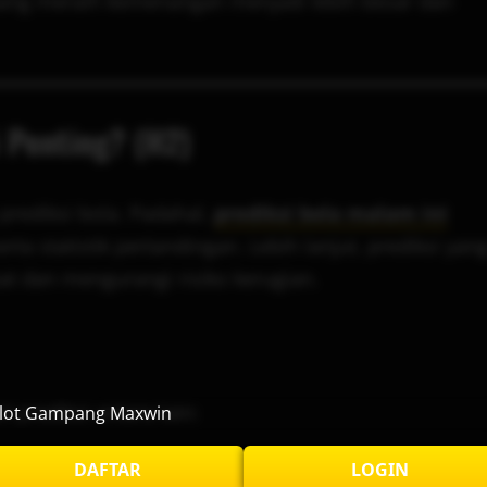
uang meraih kemenangan menjadi lebih besar dan
 Penting? (H2)
rediksi bola. Padahal,
prediksi bola malam ini
 statistik pertandingan. Lebih lanjut, prediksi yan
at dan mengurangi risiko kerugian.
prediksi antara lain:
DAFTAR
LOGIN
an, dan hasil head-to-head.