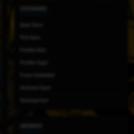
CATEGORIES
Game Gacor
Pola Gacor
Prediksi Bola
Prediksi Togel
Promo Tambakbet
Testimoni Gacor
Uncategorized
ARCHIVES