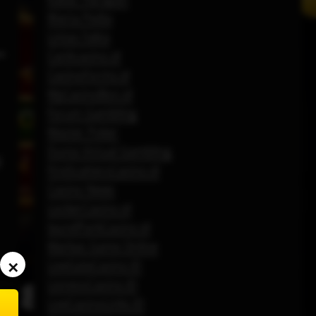
Warta Pedia
Lintas Fakta
Canlicasino.id
CasinoForms.id
MyCasinoBon.id
Forum Gambling
Master Poker
Dunia Virtual Gambling
g
FireScattersCasino.id
Casino News
LockerCasino.id
laurelParkCasino.id
Markas Game Online
LiveGalaCasino.ID
✕
LionessCasino.ID
LiveCasinoLinks.ID