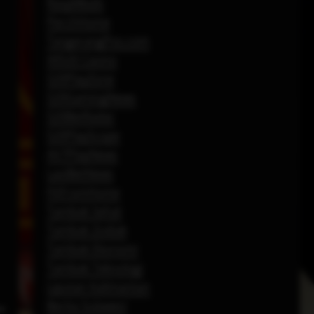
RaspMeals
PerchHome
TangerangPos.com
XX520 Casino
520PlayZone
520GamingNews
520BetRadar
520PlayScope
AV7PlayNews
LasiBetNews
FitFromHome
Tambak Sehat
Tambak Zodiak
Tambak Ekonomi
Tambak Teknologi
Liputan Kalimantan
Berita Sulawesi