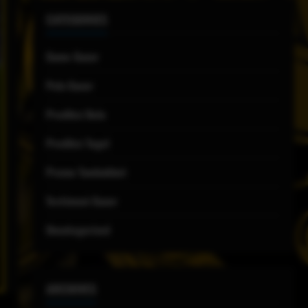
CATEGORIES
Game Gacor
Pola Gacor
Prediksi Bola
Prediksi Togel
Promo Tambakbet
Testimoni Gacor
Uncategorized
ARCHIVES