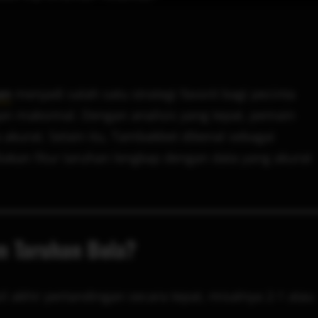
an
menjadi salah satu strategi favorit bagi pecinta
n maksimal. Dengan analisis yang tepat, pemain
akurat. Selain itu, Tambakbet dikenal sebagai
iakan fitur taruhan lengkap dengan data yang akurat
m Taruhan Bola?
l akhir pertandingan secara tepat, misalnya 2-1 atau