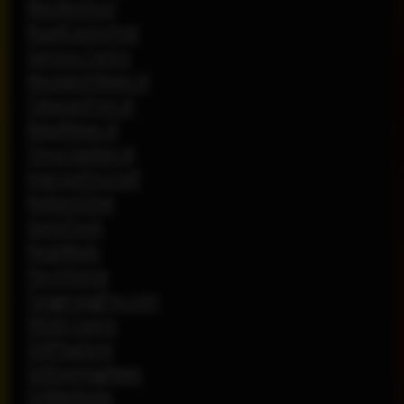
ManifestSoul
RoyalCasinoHub
Samosa Casino
MeulabohNews.id
TabananPost.id
BabelNews.id
TimurUpdate.id
ImproveYourself
RadiantGlow
GenixTools
RaspMeals
PerchHome
TangerangPos.com
XX520 Casino
520PlayZone
520GamingNews
520BetRadar