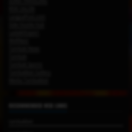
ZONA TRAVELING
RISK SALON
LangsaPost.com
Side Hustle Hub
LadakhExpert
WellNest
Tambak News
Tambak
Tambak Sports
Tambakbet Gallery
Media Tambakbet
RECOMMENDED WEB LINKS
tambakbet