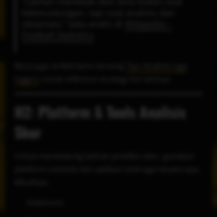
“Latihan menebak skor bola bukan soal
keberuntungan, tapi soal analisis dan
observasi,” kata analis di
Wikipedia –
Football Statistics
.
Baca juga artikel kami tentang
Tips Analisis Liga
Inggris
untuk referensi strategi tim lainnya.
H2: Platform & Tools Analisis
Skor
Untuk mendukung latihan prediksi skor, gunakan
platform statistik dan aplikasi olahraga terpercaya.
Misalnya:
SofaScore