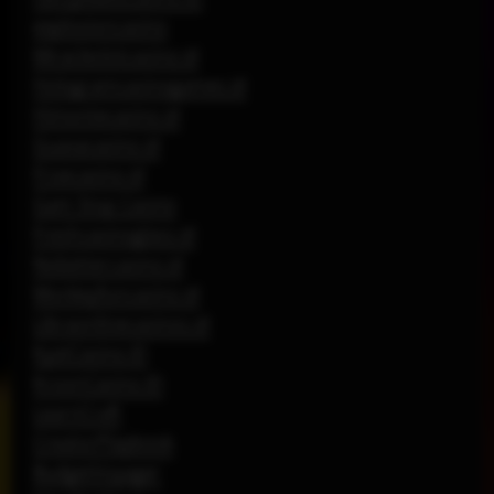
explosioncasino
Miracleslotcasino.id
Hologramcasinogames.id
Himontecasino.id
Guavacasino.id
Froecasino.id
Gam Stop Casino
Freshcasinoglass.id
Nobettercasino.id
Monkeyfuncasino.id
Libraonlinecasinos.id
KyatCasino.ID
KroonCasino.ID
LearnCraft
CreatorPlaybook
BudgetVoyager