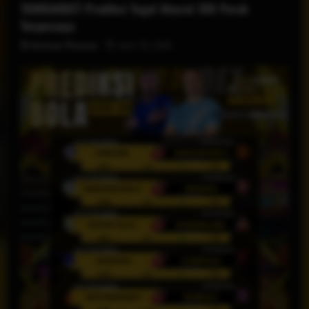
TAMBAKBET Prediksi Togel Akurat 100 Perak
Terpercaya
Andrew Thomas
April 18, 2026