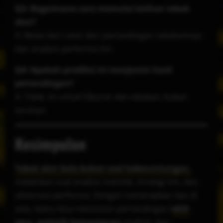
Q3: Bagaimana cara memulai latihan tebak
skor?
A: Mulai dari catat skor pertandingan sebelumnya
dan analisis performa tim.
Q4: Apakah prediksi ini menjamin hasil
pertandingan?
A: Tidak, ini untuk hiburan dan edukasi, bukan
taruhan.
Kesimpulan
Tebak skor bola bukan soal keberuntungan,
melainkan soal analisis statistik, strategi tim, dan
observasi performa. Dengan menerapkan tips di
atas, kamu bisa menonton pertandingan l
ebih
seru, melatih kemampuan
analisis, dan