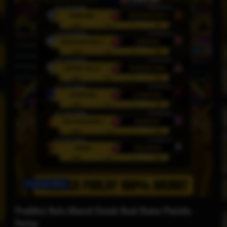
t
i
o
n
Prediksi Bola
Prediksi Bola Akurat Cocok Buat Kamu Pecinta
Parlay