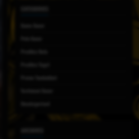
CATEGORIES
Game Gacor
Pola Gacor
Prediksi Bola
Prediksi Togel
Promo Tambakbet
Testimoni Gacor
Uncategorized
ARCHIVES