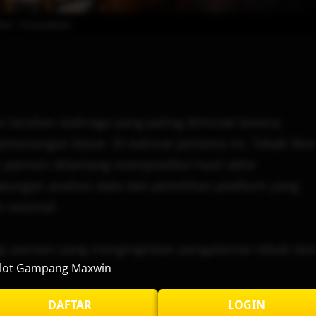
Skor Tambakbet
s taruhan olahraga yang paling diminati karena
emenangan besar. Di kalimat pertama ini, Tebak Sko
 pemain ditantang memprediksi hasil akhir
ukungan analisis data dan pemilihan platform yang
 rasional.
bagi pemain yang menginginkan pengalaman tebak sko
DAFTAR
LOGIN