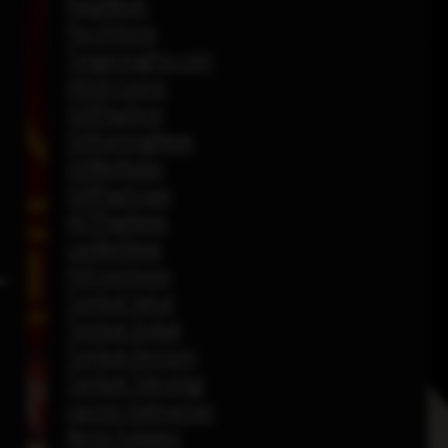
RaspMeals
PerchHome
TangerangPos.com
XX520 Casino
520PlayZone
520GamingNews
520BetRadar
520PlayScope
AV7PlayNews
LasiBetNews
FitFromHome
Tambak Sehat
Tambak Zodiak
Tambak Ekonomi
Tambak Teknologi
Liputan Kalimantan
Berita Sulawesi