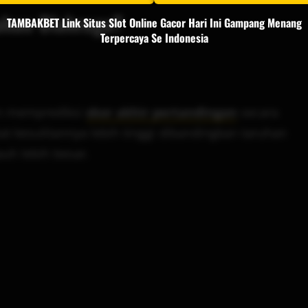
uhan Olahraga?
TAMBAKBET Link Situs Slot Online Gacor Hari Ini Gampang Menang
Terpercaya Se Indonesia
in memprediksi
skor akhir pertandingan
secara
ngkat kesulitannya lebih tinggi dibandingkan taruhan
auh lebih besar.